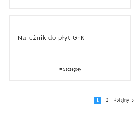
Narożnik do płyt G-K
Szczegóły
1
2
Kolejny