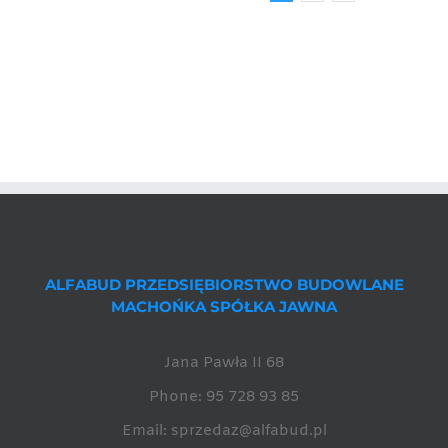
ALFABUD PRZEDSIĘBIORSTWO BUDOWLANE
MACHOŃKA SPÓŁKA JAWNA
Jana Pawła II 68
Phone:
95 728 93 85
Email:
sprzedaz@alfabud.pl