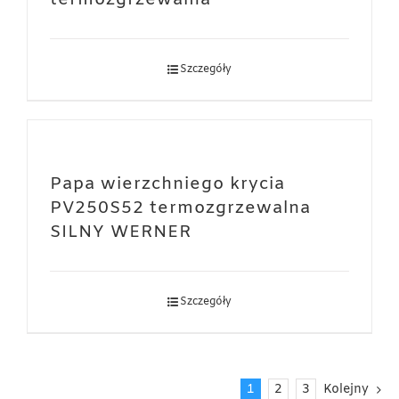
Szczegóły
Papa wierzchniego krycia
PV250S52 termozgrzewalna
SILNY WERNER
Szczegóły
1
2
3
Kolejny