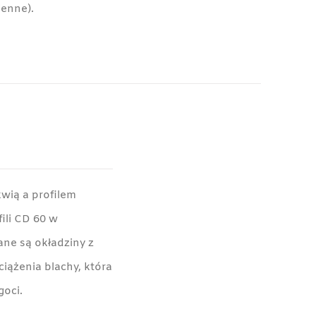
ienne).
wią a profilem
ili CD 60 w
ne są okładziny z
ciążenia blachy, która
goci.