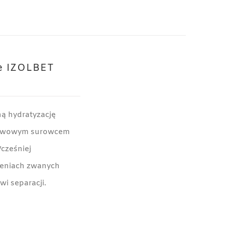
e IZOLBET
ą hydratyzację
stawowym surowcem
cześniej
zeniach zwanych
wi separacji.