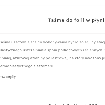
Taśma do folii w płyn
Taśma uszczelniająca do wykonywania hydroizolacji dylatacj
elastycznego uszczelniania spoin podłogowych i ściennych. 
z białej, ażurowej dzianiny poliestrowej, na który nałożony j
termoplastycznego elastomeru.
Szczegóły