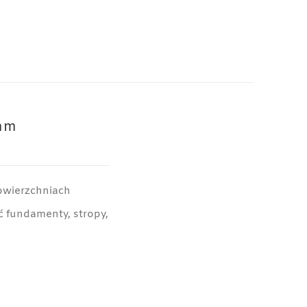
mm
owierzchniach
 fundamenty, stropy,