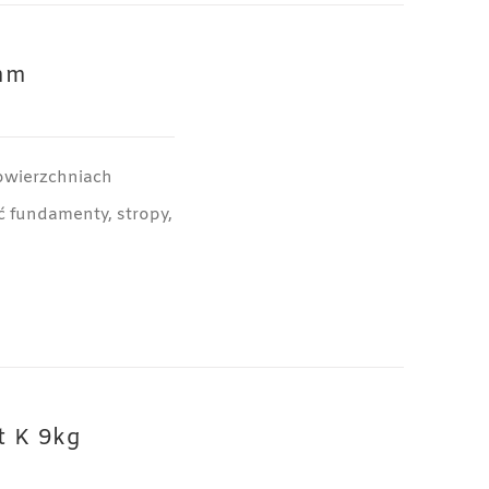
mm
owierzchniach
 fundamenty, stropy,
t K 9kg