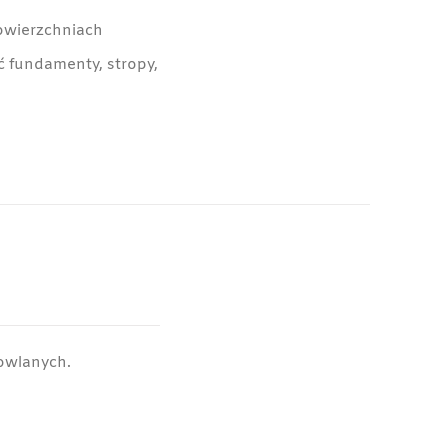
owierzchniach
 fundamenty, stropy,
owlanych.