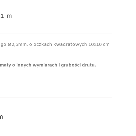
×1 m
wego Ø2,5mm, o oczkach kwadratowych 10x10 cm
maty o innych wymiarach i grubości drutu.
m