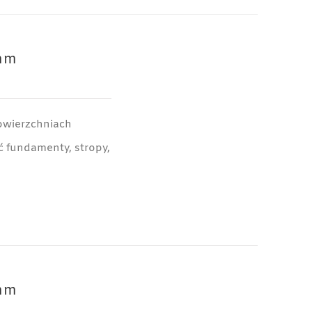
mm
owierzchniach
 fundamenty, stropy,
mm