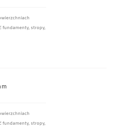
owierzchniach
 fundamenty, stropy,
mm
owierzchniach
 fundamenty, stropy,