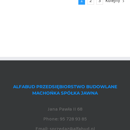
1
2
3
Kolejny
ALFABUD PRZEDSIĘBIORSTWO BUDOWLANE
MACHOŃKA SPÓŁKA JAWNA
Jana Pawła II 68
Phone:
95 728 93 85
Email:
sprzedaz@alfabud.pl